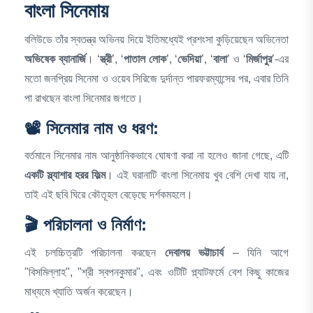
বাংলা সিনেমায়
বলিউডে তাঁর স্বতন্ত্র অভিনয় দিয়ে ইতিমধ্যেই প্রশংসা কুড়িয়েছেন অভিনেতা
অভিষেক ব্যানার্জি
। ‘
স্ত্রী
’, ‘
পাতাল লোক
’, ‘
ভেদিয়া
’, ‘
বালা
’ ও ‘
মির্জাপুর
’-এর
মতো জনপ্রিয় সিনেমা ও ওয়েব সিরিজে দুর্দান্ত পারফরম্যান্সের পর, এবার তিনি
পা রাখছেন বাংলা সিনেমার জগতে।
📽️ সিনেমার নাম ও ধরণ:
বর্তমানে সিনেমার নাম আনুষ্ঠানিকভাবে ঘোষণা করা না হলেও জানা গেছে, এটি
একটি স্ল্যাশার হরর ফিল্ম
। এই ঘরানাটি বাংলা সিনেমায় খুব বেশি দেখা যায় না,
তাই এই ছবি ঘিরে কৌতূহল বেড়েছে দর্শকমহলে।
🎬 পরিচালনা ও নির্মাণ:
এই চলচ্চিত্রটি পরিচালনা করছেন
দেবালয় ভট্টাচার্য
– যিনি আগে
"বিসমিল্লাহ", "শ্রী স্বপনকুমার", এবং ওটিটি প্ল্যাটফর্মে বেশ কিছু কাজের
মাধ্যমে খ্যাতি অর্জন করেছেন।