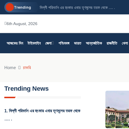
Trending
দিল্লী পরিবর্তন এর হুংকার এবার তৃণমূলের তরফ থেকে …. .
6th August, 2026
আজকের দিন
টাইমলাইন
জেলা
পশ্চিমবঙ্গ
ভারত
আন্তর্জাতিক
রাজনীতি
খেলা
Home
চাকরি
Trending News
1.
দিল্লী পরিবর্তন এর হুংকার এবার তৃণমূলের তরফ থেকে
…. .