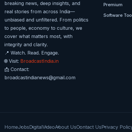
breaking news, deep insights, and
Premium
real stories from across India—
Software Too
unbiased and unfiltered. From politics
to people, economy to culture, we
cover what matters most, with
integrity and clarity.
📍 Watch. Read. Engage.
🌐 Visit:
BroadcastIndia.in
📩 Contact:
broadcastindianews@gmail.com
Home
Jobs
Digital
Video
About Us
Contact Us
Privacy Polic