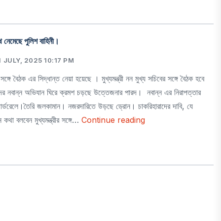
pp
book
ddit
Email
ে নেমেছে পুলিশ বাহিনী।
 JULY, 2025 10:17 PM
সঙ্গে বৈঠক এর সিদ্ধান্ত নেয়া হয়েছে । মুখ্যমন্ত্রী নন মুখ্য সচিবের সঙ্গে বৈঠক হবে
ের নবান্ন অভিযান ঘিরে ক্রমশ চড়ছে উত্তেজনার পারদ। নবান্ন এর নিরাপত্তার
-গার্ডরেলে।তৈরি জলকামান। নজরদারিতে উড়ছে ড্রোন। চাকরিহারাদের দাবি, যে
নবান্নে
কথা বলবেন মুখ্যমন্ত্রীর সঙ্গে…
Continue reading
আজ
pp
book
ddit
Email
হাজার
হাজার
চাকরিহারা,
পথে
নেমেছে
পুলিশ