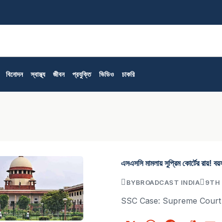
বিক
বিনোদন
স্বাস্থ্য
জীবন
প্রযুক্তি
ভিডিও
চাকরি
এসএসসি মামলায় সুপ্রিম কোর্টের রায়! 
BY
BROADCAST INDIA
9TH 
SSC Case: Supreme Court R