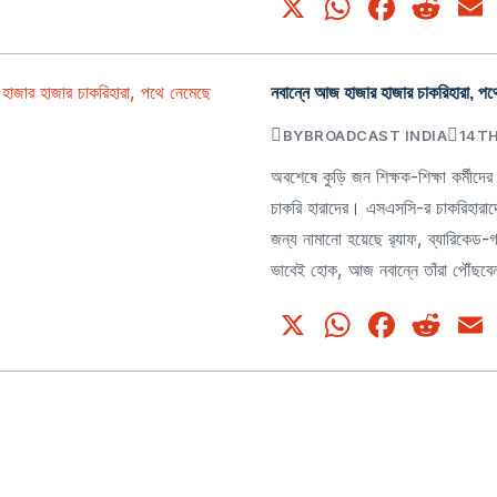
X
WhatsA
Face
Re
নবান্নে আজ হাজার হাজার চাকরিহারা, পথ
BY
BROADCAST INDIA
14TH
অবশেষে কুড়ি জন শিক্ষক-শিক্ষা কর্মীদের 
চাকরি হারাদের। এসএসসি-র চাকরিহারাদ
জন্য নামানো হয়েছে র‌্যাফ, ব্যারিকেড
ভাবেই হোক, আজ নবান্নে তাঁরা পৌঁছবেন 
X
WhatsA
Face
Re