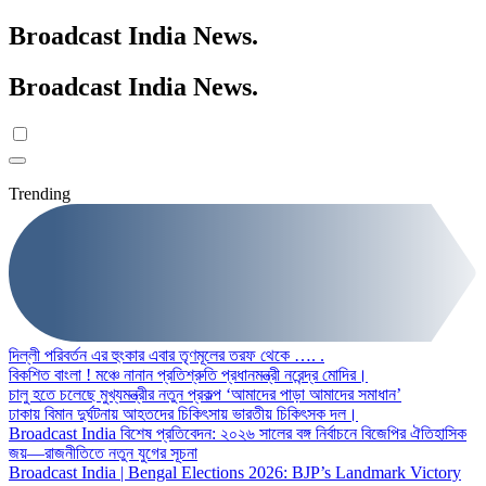
Broadcast India News
.
Broadcast India News
.
Trending
দিল্লী পরিবর্তন এর হুংকার এবার তৃণমূলের তরফ থেকে …. .
বিকশিত বাংলা ! মঞ্চে নানান প্রতিশ্রুতি প্রধানমন্ত্রী নরেন্দ্র মোদির।
চালু হতে চলেছে মুখ্যমন্ত্রীর নতুন প্রকল্প ‘আমাদের পাড়া আমাদের সমাধান’
ঢাকায় বিমান দুর্ঘটনায় আহতদের চিকিৎসায় ভারতীয় চিকিৎসক দল।
Broadcast India বিশেষ প্রতিবেদন: ২০২৬ সালের বঙ্গ নির্বাচনে বিজেপির ঐতিহাসিক
জয়—রাজনীতিতে নতুন যুগের সূচনা
Broadcast India | Bengal Elections 2026: BJP’s Landmark Victory