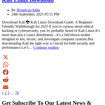
Kali Linux Download
By
Broadcast India
24th September, 2025 05:51 PM
Download Kali 🐉 Kali Linux Download Guide: A Beginner-
Friendly Walkthrough for 2025 If you’re curious about ethical
hacking or cybersecurity, you’ve probably heard of Kali Linux.It’s
more than just a Linux distribution—it’s a full-blown toolkit
designed to test, secure, and investigate computer systems.But
downloading Kali the right way is crucial for both security and
Kali
performance.Let’s…
Continue reading
Linux
Download
X
WhatsApp
Facebook
Reddit
1
2
3
…
70
Email
Get Subscribe To Our Latest News &