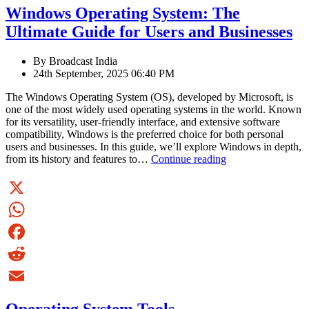
Email
Windows Operating System: The
Political
Era
Ultimate Guide for Users and Businesses
By Broadcast India
24th September, 2025 06:40 PM
The Windows Operating System (OS), developed by Microsoft, is
one of the most widely used operating systems in the world. Known
for its versatility, user-friendly interface, and extensive software
compatibility, Windows is the preferred choice for both personal
users and businesses. In this guide, we’ll explore Windows in depth,
Windows
from its history and features to…
Continue reading
Operating
System:
The
Ultimate
X
Guide
WhatsApp
for
Users
Facebook
and
Businesses
Reddit
Email