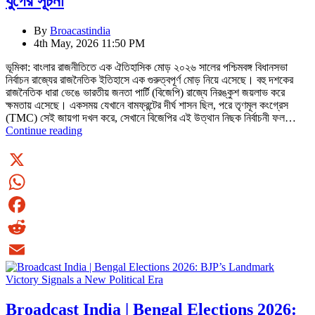
যুগের সূচনা
By
Broacastindia
4th May, 2026 11:50 PM
ভূমিকা: বাংলার রাজনীতিতে এক ঐতিহাসিক মোড় ২০২৬ সালের পশ্চিমবঙ্গ বিধানসভা
নির্বাচন রাজ্যের রাজনৈতিক ইতিহাসে এক গুরুত্বপূর্ণ মোড় নিয়ে এসেছে। বহু দশকের
রাজনৈতিক ধারা ভেঙে ভারতীয় জনতা পার্টি (বিজেপি) রাজ্যে নিরঙ্কুশ জয়লাভ করে
ক্ষমতায় এসেছে। একসময় যেখানে বামফ্রন্টের দীর্ঘ শাসন ছিল, পরে তৃণমূল কংগ্রেস
(TMC) সেই জায়গা দখল করে, সেখানে বিজেপির এই উত্থান নিছক নির্বাচনী ফল…
Broadcast
Continue reading
India
বিশেষ
প্রতিবেদন:
২০২৬
X
সালের
WhatsApp
বঙ্গ
নির্বাচনে
Facebook
বিজেপির
ঐতিহাসিক
Reddit
জয়
—
Email
রাজনীতিতে
নতুন
Broadcast India | Bengal Elections 2026:
যুগের