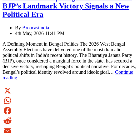
সূচনা
BJP’s Landmark Victory Signals a New
Political Era
By
Broacastindia
4th May, 2026 11:41 PM
A Defining Moment in Bengal Politics The 2026 West Bengal
Assembly Elections have delivered one of the most dramatic
political shifts in India’s recent history. The Bharatiya Janata Party
(BJP), once considered a marginal force in the state, has secured a
decisive victory, reshaping Bengal’s political narrative. For decades,
Bengal’s political identity revolved around ideological…
Continue
Broadcast
reading
India
|
Bengal
Elections
X
2026:
WhatsApp
BJP’s
Landmark
Facebook
Victory
Signals
Reddit
a
New