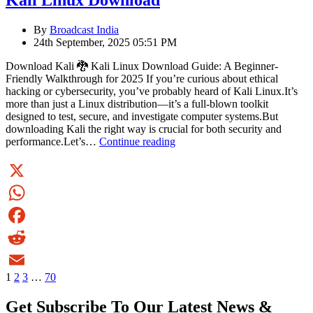
Kali Linux Download
By
Broadcast India
24th September, 2025 05:51 PM
Download Kali 🐉 Kali Linux Download Guide: A Beginner-
Friendly Walkthrough for 2025 If you’re curious about ethical
hacking or cybersecurity, you’ve probably heard of Kali Linux.It’s
more than just a Linux distribution—it’s a full-blown toolkit
designed to test, secure, and investigate computer systems.But
downloading Kali the right way is crucial for both security and
Kali
performance.Let’s…
Continue reading
Linux
Download
X
WhatsApp
Facebook
Reddit
1
2
3
…
70
Email
Get Subscribe To Our Latest News &