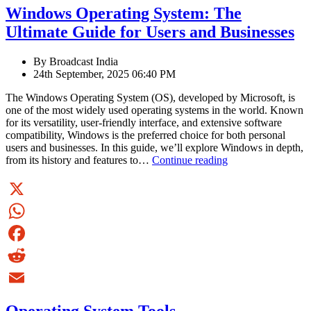
Email
Windows Operating System: The
Political
Era
Ultimate Guide for Users and Businesses
By Broadcast India
24th September, 2025 06:40 PM
The Windows Operating System (OS), developed by Microsoft, is
one of the most widely used operating systems in the world. Known
for its versatility, user-friendly interface, and extensive software
compatibility, Windows is the preferred choice for both personal
users and businesses. In this guide, we’ll explore Windows in depth,
Windows
from its history and features to…
Continue reading
Operating
System:
The
Ultimate
X
Guide
WhatsApp
for
Users
Facebook
and
Businesses
Reddit
Email