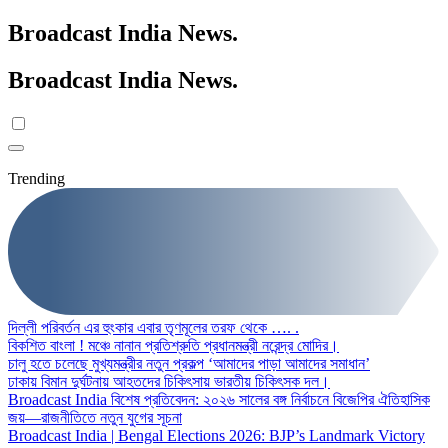
Broadcast India News
.
Broadcast India News
.
Trending
দিল্লী পরিবর্তন এর হুংকার এবার তৃণমূলের তরফ থেকে …. .
বিকশিত বাংলা ! মঞ্চে নানান প্রতিশ্রুতি প্রধানমন্ত্রী নরেন্দ্র মোদির।
চালু হতে চলেছে মুখ্যমন্ত্রীর নতুন প্রকল্প ‘আমাদের পাড়া আমাদের সমাধান’
ঢাকায় বিমান দুর্ঘটনায় আহতদের চিকিৎসায় ভারতীয় চিকিৎসক দল।
Broadcast India বিশেষ প্রতিবেদন: ২০২৬ সালের বঙ্গ নির্বাচনে বিজেপির ঐতিহাসিক
জয়—রাজনীতিতে নতুন যুগের সূচনা
Broadcast India | Bengal Elections 2026: BJP’s Landmark Victory