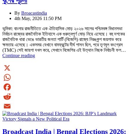
যুগের সূচনা
By
Broacastindia
4th May, 2026 11:50 PM
ভূমিকা: বাংলার রাজনীতিতে এক ঐতিহাসিক মোড় ২০২৬ সালের পশ্চিমবঙ্গ বিধানসভা
নির্বাচন রাজ্যের রাজনৈতিক ইতিহাসে এক গুরুত্বপূর্ণ মোড় নিয়ে এসেছে। বহু দশকের
রাজনৈতিক ধারা ভেঙে ভারতীয় জনতা পার্টি (বিজেপি) রাজ্যে নিরঙ্কুশ জয়লাভ করে
ক্ষমতায় এসেছে। একসময় যেখানে বামফ্রন্টের দীর্ঘ শাসন ছিল, পরে তৃণমূল কংগ্রেস
(TMC) সেই জায়গা দখল করে, সেখানে বিজেপির এই উত্থান নিছক নির্বাচনী ফল…
Broadcast
Continue reading
India
বিশেষ
প্রতিবেদন:
২০২৬
X
সালের
WhatsApp
বঙ্গ
নির্বাচনে
Facebook
বিজেপির
ঐতিহাসিক
Reddit
জয়
—
Email
রাজনীতিতে
নতুন
Broadcast India | Bengal Elections 2026:
যুগের