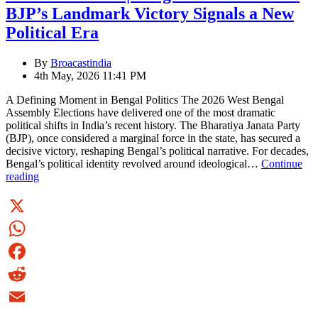
সূচনা
BJP’s Landmark Victory Signals a New
Political Era
By
Broacastindia
4th May, 2026 11:41 PM
A Defining Moment in Bengal Politics The 2026 West Bengal
Assembly Elections have delivered one of the most dramatic
political shifts in India’s recent history. The Bharatiya Janata Party
(BJP), once considered a marginal force in the state, has secured a
decisive victory, reshaping Bengal’s political narrative. For decades,
Bengal’s political identity revolved around ideological…
Continue
Broadcast
reading
India
|
Bengal
Elections
X
2026:
WhatsApp
BJP’s
Landmark
Facebook
Victory
Signals
Reddit
a
New