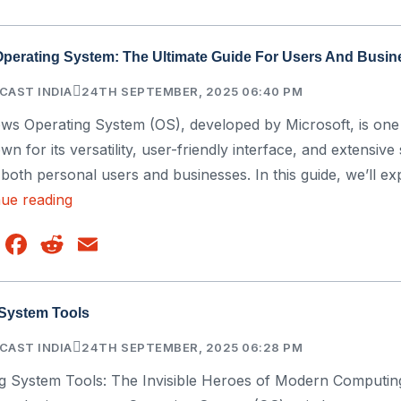
perating System: The Ultimate Guide For Users And Busin
CAST INDIA
24TH SEPTEMBER, 2025 06:40 PM
s Operating System (OS), developed by Microsoft, is one 
n for its versatility, user-friendly interface, and extensiv
 both personal users and businesses. In this guide, we’ll ex
Windows
nue reading
Operating
WhatsApp
Facebook
Reddit
Email
System:
The
Ultimate
 System Tools
Guide
CAST INDIA
for
24TH SEPTEMBER, 2025 06:28 PM
Users
ing System Tools: The Invisible Heroes of Modern Computi
and