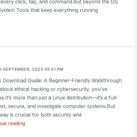
 every click, tap, and command.But beyond the OS
System Tools that keep everything running
 SEPTEMBER, 2025 05:51 PM
ux Download Guide: A Beginner-Friendly Walkthrough
 about ethical hacking or cybersecurity, you’ve
.It’s more than just a Linux distribution—it’s a full-
test, secure, and investigate computer systems.But
way is crucial for both security and
Kali
nue reading
Linux