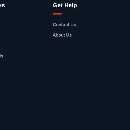
ks
Get Help
Contact Us
About Us
ls