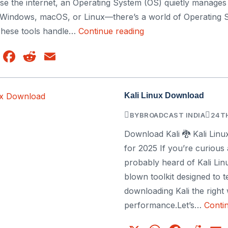
e the internet, an Operating System (OS) quietly manages
Businesses
e Windows, macOS, or Linux—there’s a world of Operating 
Operating
These tools handle…
Continue reading
System
WhatsApp
Facebook
Reddit
Email
Tools
Kali Linux Download
BY
BROADCAST INDIA
24TH
Download Kali 🐉 Kali Lin
for 2025 If you’re curious
probably heard of Kali Linux
blown toolkit designed to 
downloading Kali the right 
performance.Let’s…
Conti