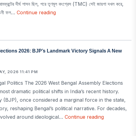
ামফ্রন্টের দীর্ঘ শাসন ছিল, পরে তৃণমূল কংগ্রেস (TMC) সেই জায়গা দখল করে,
Broadcast
্বাচনী ফল…
Continue reading
India
pp
book
ddit
Email
বিশেষ
প্রতিবেদন:
২০২৬
Elections 2026: BJP’s Landmark Victory Signals A New
সালের
বঙ্গ
নির্বাচনে
Y, 2026 11:41 PM
বিজেপির
al Politics The 2026 West Bengal Assembly Elections
ঐতিহাসিক
st dramatic political shifts in India’s recent history.
জয়
 (BJP), once considered a marginal force in the state,
—
ory, reshaping Bengal’s political narrative. For decades,
রাজনীতিতে
Broadcast
 revolved around ideological…
Continue reading
নতুন
India
pp
book
ddit
Email
যুগের
|