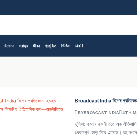
বিক
বিনোদন
স্বাস্থ্য
জীবন
প্রযুক্তি
ভিডিও
চাকরি
Broadcast India বিশেষ প্রতিবেদন: ২
BY
BROACASTINDIA
4TH MA
ভূমিকা: বাংলার রাজনীতিতে এক ঐতিহাসিক
গুরুত্বপূর্ণ মোড় নিয়ে এসেছে। বহু দশ