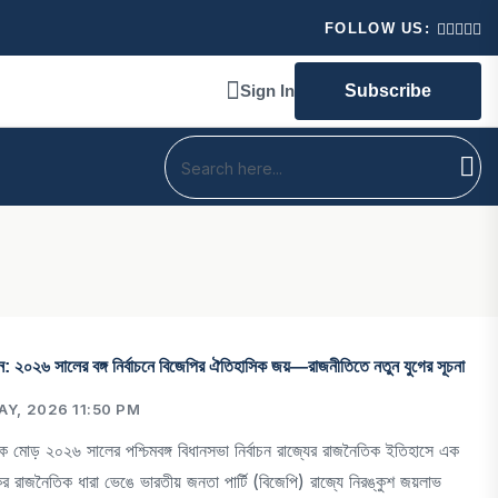
শিত বাংলা ! মঞ্চে নানান প্রতিশ্রুতি প্রধানমন্ত্রী নরেন্দ্র মোদির।
FOLLOW US:
Sign In
Subscribe
০২৬ সালের বঙ্গ নির্বাচনে বিজেপির ঐতিহাসিক জয়—রাজনীতিতে নতুন যুগের সূচনা
Y, 2026 11:50 PM
 মোড় ২০২৬ সালের পশ্চিমবঙ্গ বিধানসভা নির্বাচন রাজ্যের রাজনৈতিক ইতিহাসে এক
কের রাজনৈতিক ধারা ভেঙে ভারতীয় জনতা পার্টি (বিজেপি) রাজ্যে নিরঙ্কুশ জয়লাভ