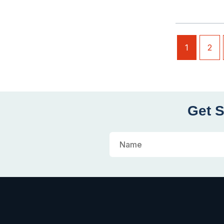
1
2
Get S