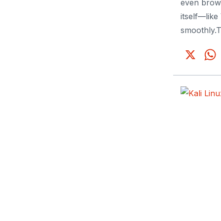
even brows
itself—lik
smoothly.
X