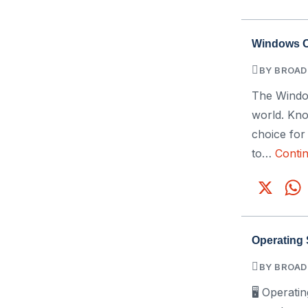
Windows O
BY BROAD
The Window
world. Know
choice for
to…
Conti
X
Operating
BY BROAD
🖥️ Operat