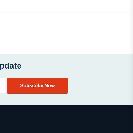
pp
book
ddit
Email
Download
Update