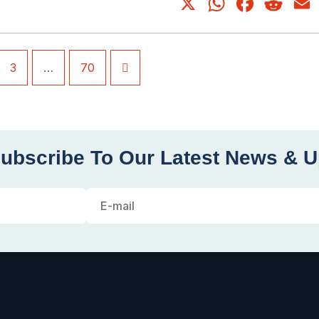
X
WhatsA
Face
Re
3
…
70
ubscribe To Our Latest News & 