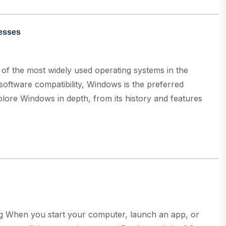
সূচনা
Bengal
Elections
esses
2026:
BJP’s
Landmark
of the most widely used operating systems in the
Victory
e software compatibility, Windows is the preferred
Signals
plore Windows in depth, from its history and features
a
New
Political
Era
ng When you start your computer, launch an app, or