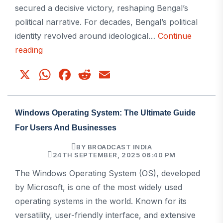
সূচনা
secured a decisive victory, reshaping Bengal’s
political narrative. For decades, Bengal’s political
identity revolved around ideological…
Continue
Broadcast
reading
India
X
WhatsApp
Facebook
Reddit
Email
|
Bengal
Elections
Windows Operating System: The Ultimate Guide
2026:
For Users And Businesses
BJP’s
Landmark
BY BROADCAST INDIA
24TH SEPTEMBER, 2025 06:40 PM
Victory
The Windows Operating System (OS), developed
Signals
by Microsoft, is one of the most widely used
a
operating systems in the world. Known for its
New
versatility, user-friendly interface, and extensive
Political