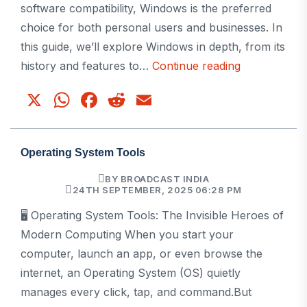
software compatibility, Windows is the preferred
Era
choice for both personal users and businesses. In
this guide, we’ll explore Windows in depth, from its
Windows
history and features to…
Continue reading
Operating
X
WhatsApp
Facebook
Reddit
Email
System:
The
Ultimate
Operating System Tools
Guide
BY BROADCAST INDIA
for
24TH SEPTEMBER, 2025 06:28 PM
Users
🖥️ Operating System Tools: The Invisible Heroes of
and
Modern Computing When you start your
Businesses
computer, launch an app, or even browse the
internet, an Operating System (OS) quietly
manages every click, tap, and command.But