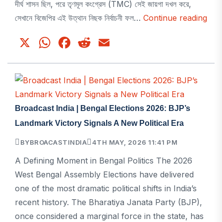
দীর্ঘ শাসন ছিল, পরে তৃণমূল কংগ্রেস (TMC) সেই জায়গা দখল করে,
Bro
সেখানে বিজেপির এই উত্থান নিছক নির্বাচনী ফল…
Continue reading
Indi
X
WhatsApp
Facebook
Reddit
Email
বিশেষ
প্রতি
২০২
সালের
বঙ্গ
Broadcast India | Bengal Elections 2026: BJP’s
নির্বাচ
Landmark Victory Signals A New Political Era
বিজেপ
ঐতিহ
BY
BROACASTINDIA
4TH MAY, 2026 11:41 PM
জয়
A Defining Moment in Bengal Politics The 2026
—
West Bengal Assembly Elections have delivered
রাজনী
one of the most dramatic political shifts in India’s
নতুন
recent history. The Bharatiya Janata Party (BJP),
যুগের
once considered a marginal force in the state, has