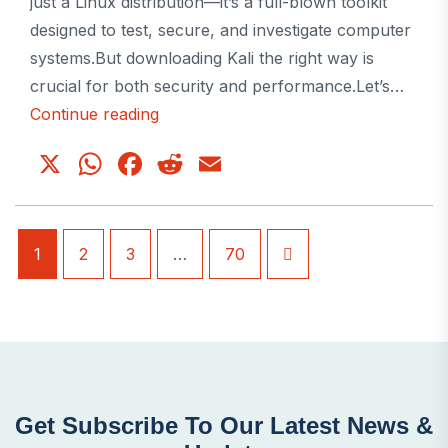
just a Linux distribution—it’s a full-blown toolkit
designed to test, secure, and investigate computer
systems.But downloading Kali the right way is
crucial for both security and performance.Let’s…
Kali
Continue reading
Linux
X
WhatsApp
Facebook
Reddit
Email
Download
1
2
3
…
70
Get Subscribe To Our Latest News &