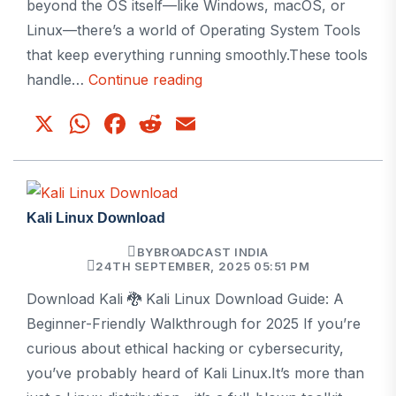
beyond the OS itself—like Windows, macOS, or
Linux—there’s a world of Operating System Tools
that keep everything running smoothly.These tools
Operating
handle…
Continue reading
System
X
WhatsApp
Facebook
Reddit
Email
Tools
Kali Linux Download
BY
BROADCAST INDIA
24TH SEPTEMBER, 2025 05:51 PM
Download Kali 🐉 Kali Linux Download Guide: A
Beginner-Friendly Walkthrough for 2025 If you’re
curious about ethical hacking or cybersecurity,
you’ve probably heard of Kali Linux.It’s more than