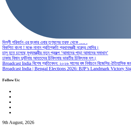
দিল্লী পরিবর্তন এর হুংকার এবার তৃণমূলের তরফ থেকে …. .
বিকশিত বাংলা ! মঞ্চে নানান প্রতিশ্রুতি প্রধানমন্ত্রী নরেন্দ্র মোদির।
চালু হতে চলেছে মুখ্যমন্ত্রীর নতুন প্রকল্প ‘আমাদের পাড়া আমাদের সমাধান’
ঢাকায় বিমান দুর্ঘটনায় আহতদের চিকিৎসায় ভারতীয় চিকিৎসক দল।
Broadcast India বিশেষ প্রতিবেদন: ২০২৬ সালের বঙ্গ নির্বাচনে বিজেপির ঐতিহাসিক জ
Broadcast India | Bengal Elections 2026: BJP’s Landmark Victory Sig
Follow Us:
9th August, 2026