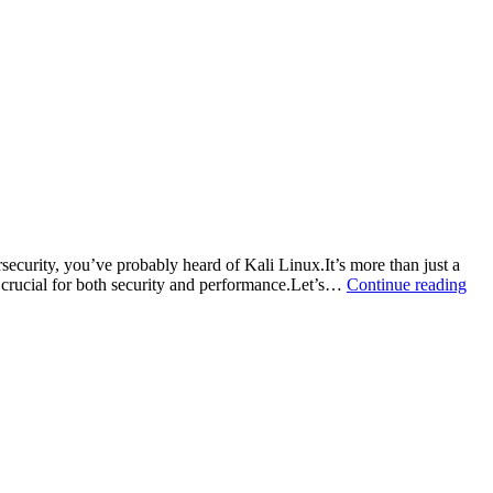
curity, you’ve probably heard of Kali Linux.It’s more than just a
Kal
s crucial for both security and performance.Let’s…
Continue reading
Lin
Do