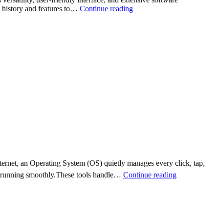
Windows
s history and features to…
Continue reading
Operating
System:
The
Ultimate
Guide
for
Users
and
Businesses
ernet, an Operating System (OS) quietly manages every click, tap,
Operating
 running smoothly.These tools handle…
Continue reading
System
Tools