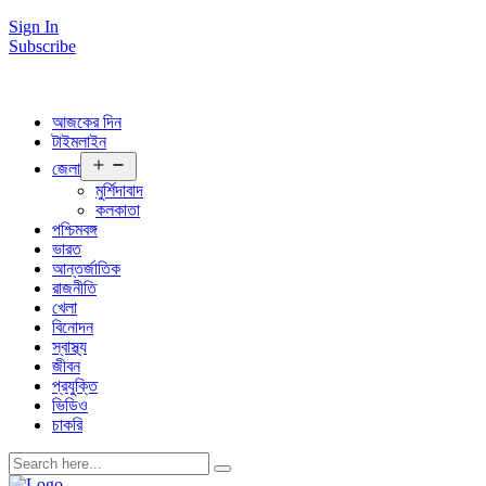
Sign In
Subscribe
আজকের দিন
টাইমলাইন
Open
জেলা
menu
মুর্শিদাবাদ
কলকাতা
পশ্চিমবঙ্গ
ভারত
আন্তর্জাতিক
রাজনীতি
খেলা
বিনোদন
স্বাস্থ্য
জীবন
প্রযুক্তি
ভিডিও
চাকরি