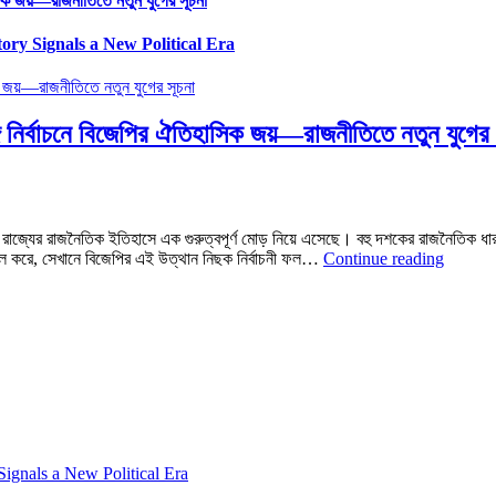
িক জয়—রাজনীতিতে নতুন যুগের সূচনা
ory Signals a New Political Era
ির্বাচনে বিজেপির ঐতিহাসিক জয়—রাজনীতিতে নতুন যুগের 
 রাজ্যের রাজনৈতিক ইতিহাসে এক গুরুত্বপূর্ণ মোড় নিয়ে এসেছে। বহু দশকের রাজনৈতিক ধার
Broadc
দখল করে, সেখানে বিজেপির এই উত্থান নিছক নির্বাচনী ফল…
Continue reading
India
বিশেষ
প্রতিবেদ
২০২৬
সালের
বঙ্গ
নির্বাচনে
বিজেপির
ঐতিহাসি
জয়
—