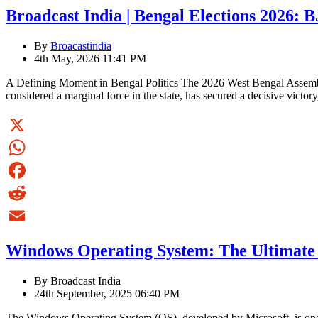
Broadcast India | Bengal Elections 2026: 
By
Broacastindia
4th May, 2026 11:41 PM
A Defining Moment in Bengal Politics The 2026 West Bengal Assembly E
considered a marginal force in the state, has secured a decisive victor
X
WhatsApp
Facebook
Reddit
Email
Windows Operating System: The Ultimate 
By Broadcast India
24th September, 2025 06:40 PM
The Windows Operating System (OS), developed by Microsoft, is one of