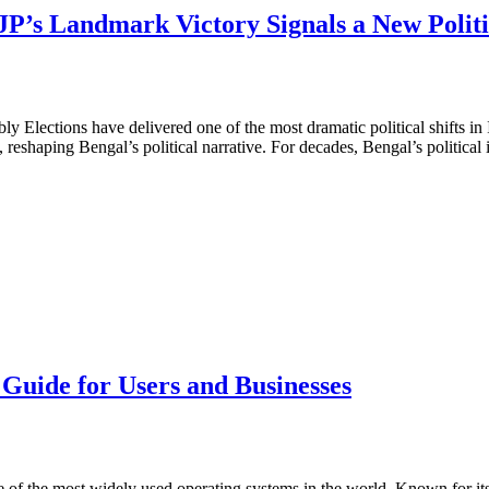
রাজনীতি
BJP’s Landmark Victory Signals a New Polit
নতুন
যুগের
সূচনা
lections have delivered one of the most dramatic political shifts in I
y, reshaping Bengal’s political narrative. For decades, Bengal’s politic
Guide for Users and Businesses
 the most widely used operating systems in the world. Known for its ver