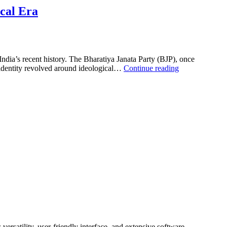
তে
ical Era
ndia’s recent history. The Bharatiya Janata Party (BJP), once
Broadcast
al identity revolved around ideological…
Continue reading
India
|
Bengal
Elections
2026:
BJP’s
Landmark
Victory
Signals
a
New
Political
Era
satility, user-friendly interface, and extensive software