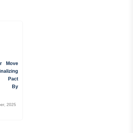
ar Move
inalizing
 Pact
rk By
er, 2025