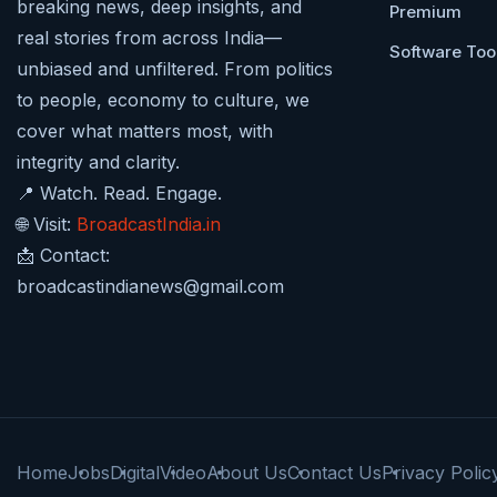
breaking news, deep insights, and
Premium
real stories from across India—
Software Too
unbiased and unfiltered. From politics
to people, economy to culture, we
cover what matters most, with
integrity and clarity.
📍 Watch. Read. Engage.
🌐 Visit:
BroadcastIndia.in
📩 Contact:
broadcastindianews@gmail.com
Home
Jobs
Digital
Video
About Us
Contact Us
Privacy Polic