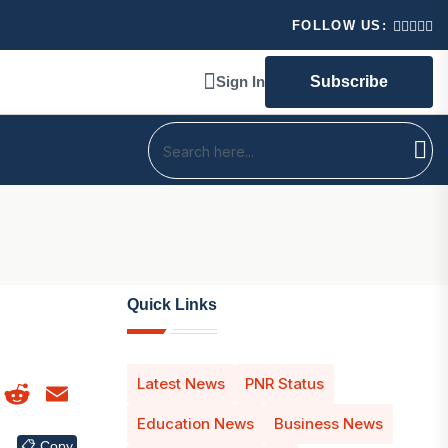
শিত বাংলা ! মঞ্চে নানান প্রতিশ্রুতি প্রধানমন্ত্রী নরেন্দ্র মোদির।
FOLLOW US:
Sign In
Subscribe
Quick Links
Latest News
PNR Status
atsApp
Facebook
Reddit
Email
Education News
Business News
📋 Copy