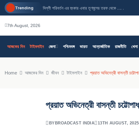
Trending
দিল্লী পরিবর্তন এর হুংকার এবার তৃণমূলের তরফ থেকে …. .
7th August, 2026
আজকের দিন
টাইমলাইন
জেলা
পশ্চিমবঙ্গ
ভারত
আন্তর্জাতিক
রাজনীতি
খেলা
Home
আজকের দিন
জীবন
টাইমলাইন
প্রয়াত অভিনেত্রী বাসন্তী চট্টোপ
প্রয়াত অভিনেত্রী বাসন্তী চট্টোপা
BY
BROADCAST INDIA
13TH AUGUST, 2025