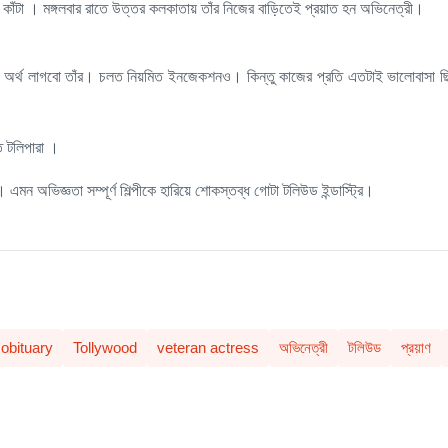
র কাঁটা । মঙ্গলবার রাতে উত্তর কলকাতায় তাঁর নিজের বাড়িতেই প্রয়াত হন অভিনেত্রী।
চুর অর্থ লাগবো তাঁর। চলত নিয়মিত ইনজেকশনও। কিন্তু কাজের প্রতি এতটাই ভালোবাসা ছ
ত টলিপারা ।
ন অভিজ্ঞতা সম্পূর্ণ শিল্পীকে হারিয়ে শোকস্তব্ধ গোটা টলিউড ইন্ডাস্ট্রি।
obituary
Tollywood
veteran actress
অভিনেত্রী
টলিউড
প্রয়াণ