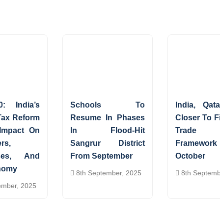
: India’s
Schools To
India, Qat
Tax Reform
Resume In Phases
Closer To F
 Impact On
In Flood-Hit
Trade
rs,
Sangrur District
Framewo
ses, And
From September
October
nomy
8th September, 2025
8th Septemb
ember, 2025