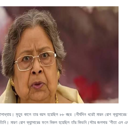
্টোপাধ্যায়। মৃত্যু কালে তার বয়স হয়েছিল ৮৮ বছর ।দীর্ঘদিন ধরেই মারন রোগ ক্যান্সারে
িনি। মারণ রোগ ক্যান্সারের ফলে বিকল হয়েছিল তাঁর কিডনি।স্টার জলসার ‘গীতা এল এল