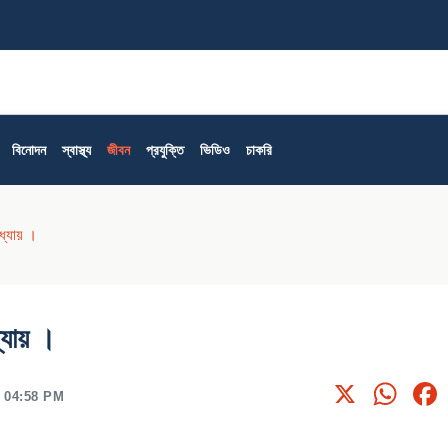
বিক
বিনোদন
স্বাস্থ্য
জীবন
প্রযুক্তি
ভিডিও
চাকরি
াধ্যায় ।
ধ্যায় ।
X
Wh
 04:58 PM